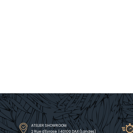
ATELIER SHOWROOM
2 Rue d'Eyrose | 40100 DAX (Landes)