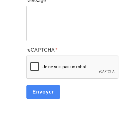
Message
*
reCAPTCHA
*
Envoyer